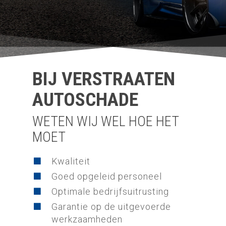
BIJ VERSTRAATEN
AUTOSCHADE
WETEN WIJ WEL HOE HET
MOET
Kwaliteit
Goed opgeleid personeel
Optimale bedrijfsuitrusting
Garantie op de uitgevoerde
werkzaamheden