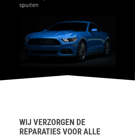
spuiten
Home
Autoschade
Verzekeraars
Over ons
Spuittechniek
WIJ VERZORGEN DE
Rucphen
REPARATIES VOOR ALLE